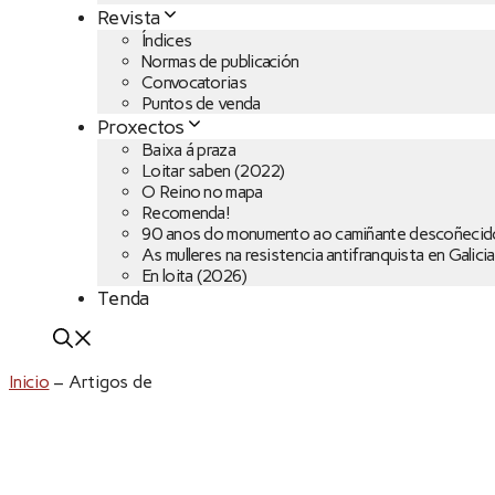
Revista
Índices
Normas de publicación
Convocatorias
Puntos de venda
Proxectos
Baixa á praza
Loitar saben (2022)
O Reino no mapa
Recomenda!
90 anos do monumento ao camiñante descoñecid
As mulleres na resistencia antifranquista en Galicia
En loita (2026)
Tenda
Inicio
–
Artigos de