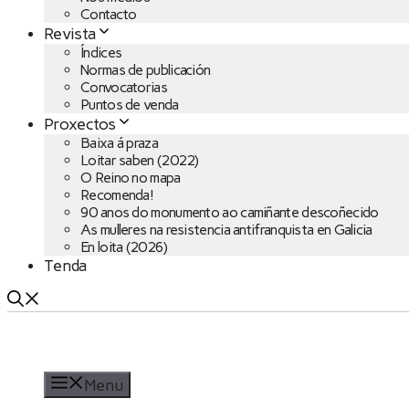
Contacto
Revista
Índices
Normas de publicación
Convocatorias
Puntos de venda
Proxectos
Baixa á praza
Loitar saben (2022)
O Reino no mapa
Recomenda!
90 anos do monumento ao camiñante descoñecido
As mulleres na resistencia antifranquista en Galicia
En loita (2026)
Tenda
Menu